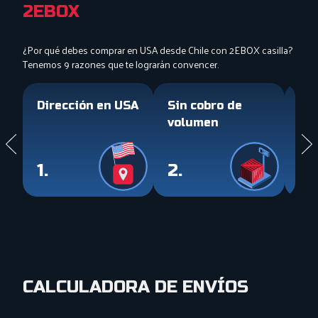
2EBOX
¿Por qué debes comprar en USA desde Chile con 2EBOX casilla?
Tenemos 9 razones que te lograrán convencer.
Dirección en USA
Sin cobro de
Fac
volumen
pa
1.
2.
3.
CALCULADORA DE ENVÍOS