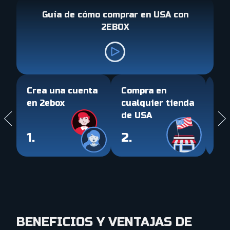
Guía de cómo comprar en USA con
2EBOX
Crea una cuenta
Compra en
Pag
en 2ebox
cualquier tienda
imp
de USA
2e
1.
2.
3.
BENEFICIOS Y VENTAJAS DE